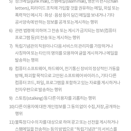
5)
정크메일(junk mail), 스팸메일(sliam mail), 행운의 편지(chain
letters), 피라미드 조직에 가입할 것을 권유하는 메일, 외설 또는
폭력적인 메시지 · 화상 · 음성 등이 담긴 메일을 보내거나 기타
공서양속에 반하는 정보를 공개 또는게시하는 행위
6)
관련 법령에 의하여 그 전송 또는 게시가 금지되는 정보(컴퓨터
프로그램 등)의 전송 또는 게시하는 행위
7)
독립기념관의 직원이나 다음 서비스의 관리자를 가장하거나
사칭하여 또는 타인의 명의를 모용하여 글을 게시하거나 메일을
발송하는 행위
8)
컴퓨터 소프트웨어, 하드웨어, 전기통신 장비의 정상적인 가동을
방해, 파괴할 목적으로 고안된 소프트웨어 바이러스, 기타 다른
컴퓨터 코드, 파일, 프로그램을 포함하고 있는 자료를 게시하거나
전자우편으로 발송하는 행위
9)
스토킹(stalking) 등 다른 이용자를 괴롭히는 행위
10)
다른 이용자에 대한 개인정보를 그 동의 없이 수집,저장,공개하는
행위
11)
불특정 다수의 자를 대상으로 하여 광고 또는 선전을 게시하거나
스팸메일을 전송하는 등의 방법으로 "독립기념관"의 서비스를