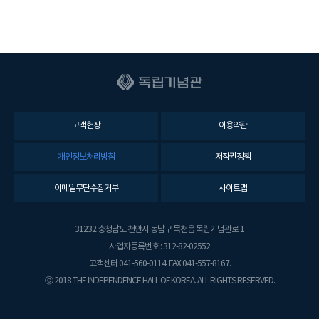
고객헌장
이용약관
개인정보처리방침
저작권정책
이메일무단수집거부
사이트맵
31232 충청남도 천안시 동남구 목천읍 독립기념관로 1
사업자등록번호 : 312-82-02552
고객센터 041-560-0114. FAX 041-557-8167.
ⓒ 2018 THE INDEPENDENCE HALL OF KOREA. ALL RIGHTS RESERVED.