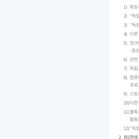
1)
회원
2)
"독
3)
"독
4)
다른 
5)
정크메
· 
6)
관련 
7)
독립
8)
컴퓨
프로
9)
스토킹
10)
다른
11)
불특
활동
12)
"독
2
제1항에 