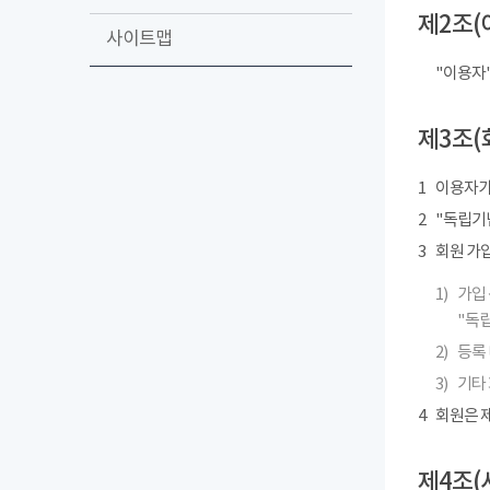
제2조(
사이트맵
"이용자
제3조(
1
이용자가
2
"독립기념
3
회원 가
1)
가입 
"독립
2)
등록 
3)
기타
4
회원은 제
제4조(