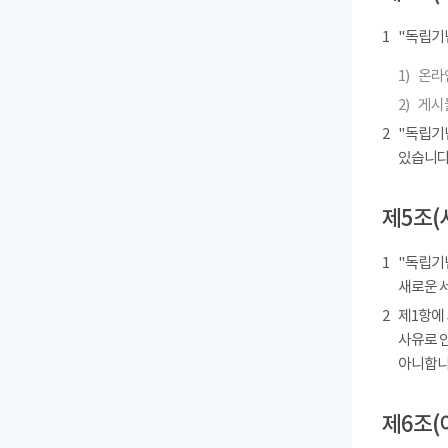
1
"독립기
1)
온라인
2)
게시물
2
"독립기
있습니다
제5조(
1
"독립기념
새로운 
2
제1항에
사유로 
아니합니
제6조(