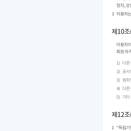
정지, 상
3
이용자는
제10조
이용자의
회원 자격
1)
다른
2)
공서
3)
범죄
4)
다른 
5)
기타
제12조
1
"독립기