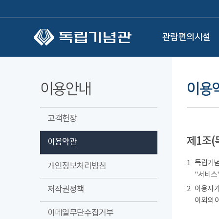
본문 바로가기
관람편의시설
이용안내
이용
고객헌장
제1조(
이용약관
1
독립기념관
개인정보처리방침
"서비스"
저작권정책
2
이용자가
이외의 
이메일무단수집거부