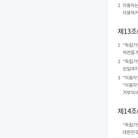
2
이용자는
이용하거
제13조
1
"독립기
약관을 
2
"독립기
전일까지
3
"이용자"
"이용자"
거부의사를
제14조
"독립기
대한민국