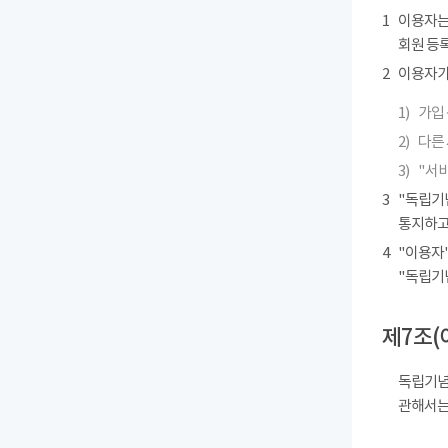
1
이용자는
회원 등록
2
이용자가 
1)
가입 
2)
다른
3)
"서
3
"독립기
통지하고
4
"이용자"
"독립기
제7조(
독립기념
관해서는