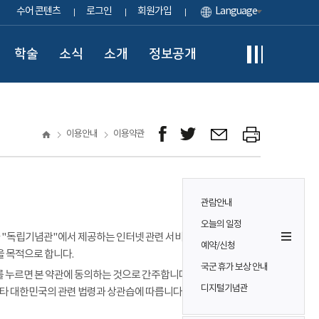
수어 콘텐츠
로그인
회원가입
Language
학술
소식
소개
정보공개
이용안내
이용약관
관람안내
오늘의 일정
이용자가 "독립기념관"에서 제공하는 인터넷 관련 서비스(이하
예약/신청
을 목적으로 합니다.
국군 휴가 보상 안내
 누르면 본 약관에 동의하는 것으로 간주합니다. 본 약관에 정하는
디지털기념관
기타 대한민국의 관련 법령과 상관습에 따릅니다.