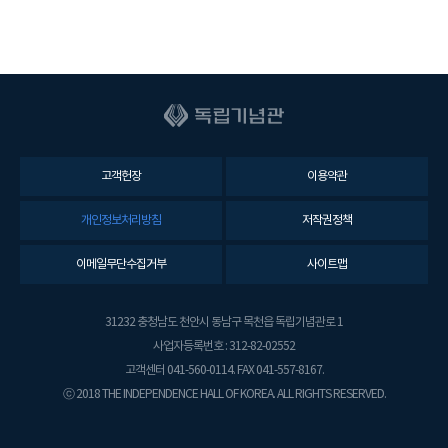
고객헌장
이용약관
개인정보처리방침
저작권정책
이메일무단수집거부
사이트맵
31232 충청남도 천안시 동남구 목천읍 독립기념관로 1
사업자등록번호 : 312-82-02552
고객센터 041-560-0114. FAX 041-557-8167.
ⓒ 2018 THE INDEPENDENCE HALL OF KOREA. ALL RIGHTS RESERVED.