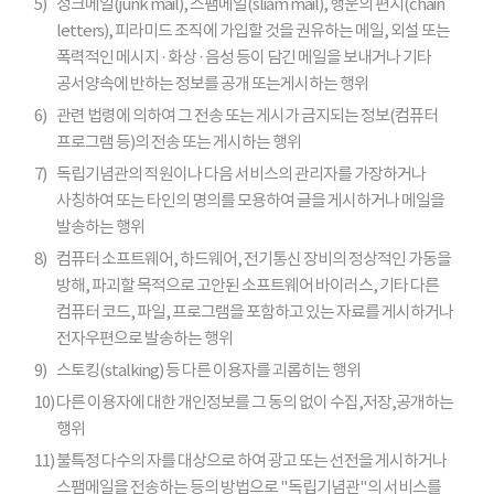
5)
정크메일(junk mail), 스팸메일(sliam mail), 행운의 편지(chain
letters), 피라미드 조직에 가입할 것을 권유하는 메일, 외설 또는
폭력적인 메시지 · 화상 · 음성 등이 담긴 메일을 보내거나 기타
공서양속에 반하는 정보를 공개 또는게시하는 행위
6)
관련 법령에 의하여 그 전송 또는 게시가 금지되는 정보(컴퓨터
프로그램 등)의 전송 또는 게시하는 행위
7)
독립기념관의 직원이나 다음 서비스의 관리자를 가장하거나
사칭하여 또는 타인의 명의를 모용하여 글을 게시하거나 메일을
발송하는 행위
8)
컴퓨터 소프트웨어, 하드웨어, 전기통신 장비의 정상적인 가동을
방해, 파괴할 목적으로 고안된 소프트웨어 바이러스, 기타 다른
컴퓨터 코드, 파일, 프로그램을 포함하고 있는 자료를 게시하거나
전자우편으로 발송하는 행위
9)
스토킹(stalking) 등 다른 이용자를 괴롭히는 행위
10)
다른 이용자에 대한 개인정보를 그 동의 없이 수집,저장,공개하는
행위
11)
불특정 다수의 자를 대상으로 하여 광고 또는 선전을 게시하거나
스팸메일을 전송하는 등의 방법으로 "독립기념관"의 서비스를