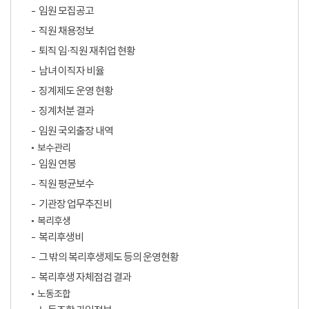
임원 모집공고
직원 채용정보
퇴직 임·직원 재취업 현황
남녀 이직자 비율
징계제도 운영 현황
징계처분 결과
임원 국외출장 내역
보수관리
임원 연봉
직원 평균보수
기관장 업무추진비
복리후생
복리후생비
그 밖의 복리후생제도 등의 운영현황
복리후생 자체점검 결과
노동조합