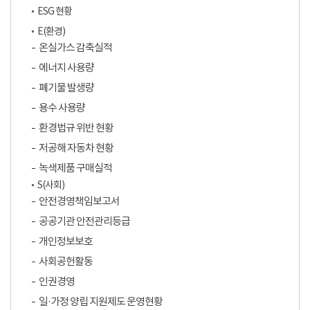
ESG 현황
E(환경)
온실가스 감축실적
에너지 사용량
폐기물 발생량
용수 사용량
환경법규 위반 현황
저공해 자동차 현황
녹색제품 구매실적
S(사회)
안전경영책임보고서
공공기관 안전관리등급
개인정보보호
사회공헌활동
인권경영
일·가정 양립 지원제도 운영현황