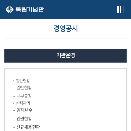
본문 바로가기
경영공시
기관운영
일반현황
일반현황
내부규정
인력관리
임직원 수
임원현황
신규채용 현황