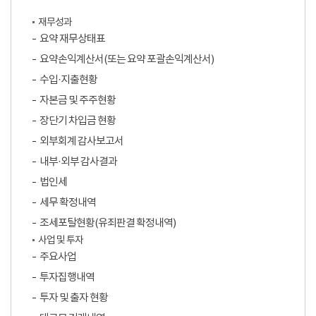
재무성과
요약 재무상태표
요약손익계산서(또는 요약 포괄손익계산서)
수입·지출현황
자본금 및 주주현황
장단기 차입금 현황
외부회계 감사보고서
내부·외부 감사결과
법인세
세무 확정내역
조세포탈현황(유죄판결 확정내역)
사업 및 투자
주요사업
투자집행내역
투자 및 출자 현황