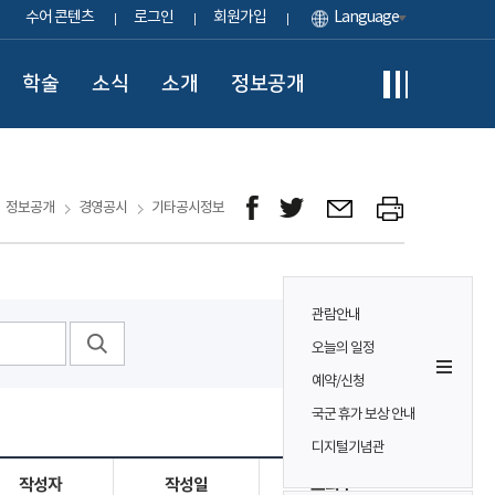
수어 콘텐츠
로그인
회원가입
Language
학술
소식
소개
정보공개
정보공개
경영공시
기타공시정보
관람안내
오늘의 일정
예약/신청
국군 휴가 보상 안내
디지털기념관
작성자
작성일
조회수