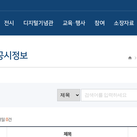
전시
디지털기념관
교육·행사
참여
소장자료
공시정보
금일:
0
건
제목