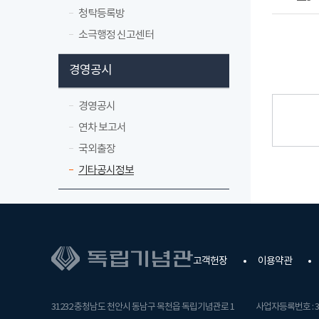
청탁등록방
소극행정 신고센터
경영공시
경영공시
연차 보고서
국외출장
기타공시정보
고객헌장
이용약관
31232 충청남도 천안시 동남구 목천읍 독립기념관로 1
사업자등록번호 : 31