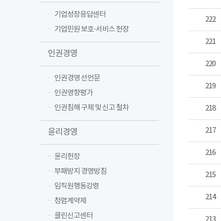
기업성장응답센터
222
기업민원 보호·서비스 헌장
221
인권경영
220
인권경영 선언문
219
인권영향평가
인권침해 구제 및 신고 절차
218
217
윤리경영
216
윤리헌장
부패방지 경영방침
215
임직원행동강령
214
청렴계약제
클린신고센터
213