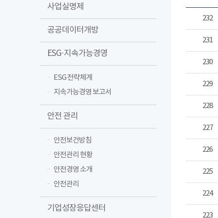
사업실명제
232
공공데이터개방
231
ESG·지속가능경영
230
ESG 전략체계
229
지속가능경영 보고서
228
안전 관리
227
안전보건방침
226
안전관리 현황
안전경영 소개
225
안전관리
224
기업성장응답센터
223