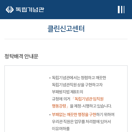
본문 바로가기
클린신고센터
청탁배격 안내문
독립기념관에서는 청렴하고 깨끗한
독립기념관직원 상을 구현하고자
부패방지법 제8조의
규정에 의거
「독립기념관 임직원
행동강령」
을 제정·시행하고 있습니다.
부패없는 깨끗한 행정을 구현
하기 위하여
우리관 직원은 업무를 처리함에 있어서
이유여하를