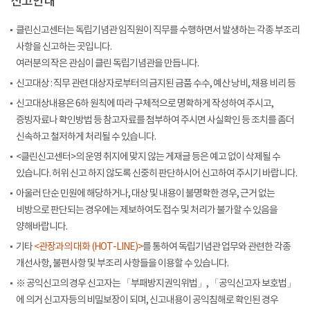
신고안내
클린신고센터는 독립기념관 임직원이 직무를 수행하면서 발생하는 각종 부조리
사항을 신고하는 곳입니다.
여러분의 작은 관심이 클린 독립기념관을 만듭니다.
신고대상 : 직무 관련 대상자로부터의 금지된 금품 수수, 예산 낭비, 채용 비리 등
신고대상내용은 6하 원칙에 따라 구체적으로 명확하게 작성하여 주시고,
증빙자료나 확인방법 등 참고자료를 첨부하여 주시면 사실확인 등 조치를 좀더
신속하고 철저하게 처리될 수 있습니다.
<클린신고센터>의 운영 취지에 맞지 않는 게재글 등은 예고 없이 삭제될 수
있습니다. 허위 신고 하지 않도록 신중히 판단하시어 신고하여 주시기 바랍니다.
아울러 단순 민원에 해당하거나, 대상 및 내용이 불명확한 경우, 근거 없는
비방으로 판단되는 경우에는 제보하여도 접수 및 처리가 불가할 수 있음을
양해바랍니다.
기타
<관장과의 대화 (HOT-LINE)>
를 통하여 독립기념관 업무와 관련한 각종
개선사항, 불편사항 및 부조리 사항들을 이용할 수 있습니다.
※ 공익신고의 경우 신고자는 「부패방지권익위법」, 「공익신고자 보호법」
에 의거 신고자등의 비밀보장이 되며, 신고내용이 공익침해로 확인된 경우