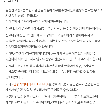
신고안내
클린신고센터는 독립기념관 임직원이 직무를 수행하면서 발생하는 각종 부조리
사항을 신고하는 곳입니다.
여러분의 작은 관심이 클린 독립기념관을 만듭니다.
신고대상 : 직무 관련 대상자로부터의 금지된 금품 수수, 예산 낭비, 채용 비리 등
신고대상내용은 6하 원칙에 따라 구체적으로 명확하게 작성하여 주시고,
증빙자료나 확인방법 등 참고자료를 첨부하여 주시면 사실확인 등 조치를 좀더
신속하고 철저하게 처리될 수 있습니다.
<클린신고센터>의 운영 취지에 맞지 않는 게재글 등은 예고 없이 삭제될 수
있습니다. 허위 신고 하지 않도록 신중히 판단하시어 신고하여 주시기 바랍니다.
아울러 단순 민원에 해당하거나, 대상 및 내용이 불명확한 경우, 근거 없는
비방으로 판단되는 경우에는 제보하여도 접수 및 처리가 불가할 수 있음을
양해바랍니다.
기타
<관장과의 대화 (HOT-LINE)>
를 통하여 독립기념관 업무와 관련한 각종
개선사항, 불편사항 및 부조리 사항들을 이용할 수 있습니다.
※ 공익신고의 경우 신고자는 「부패방지권익위법」, 「공익신고자 보호법」
에 의거 신고자등의 비밀보장이 되며, 신고내용이 공익침해로 확인된 경우