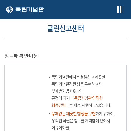
본문 바로가기
클린신고센터
청탁배격 안내문
독립기념관에서는 청렴하고 깨끗한
독립기념관직원 상을 구현하고자
부패방지법 제8조의
규정에 의거
「독립기념관 임직원
행동강령」
을 제정·시행하고 있습니다.
부패없는 깨끗한 행정을 구현
하기 위하여
우리관 직원은 업무를 처리함에 있어서
이유여하를