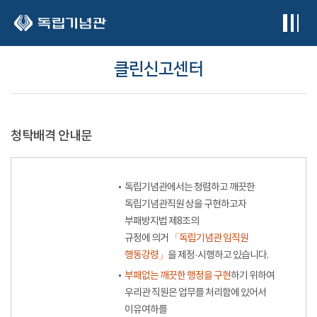
본문 바로가기
클린신고센터
청탁배격 안내문
독립기념관에서는 청렴하고 깨끗한
독립기념관직원 상을 구현하고자
부패방지법 제8조의
규정에 의거
「독립기념관 임직원
행동강령」
을 제정·시행하고 있습니다.
부패없는 깨끗한 행정을 구현
하기 위하여
우리관 직원은 업무를 처리함에 있어서
이유여하를