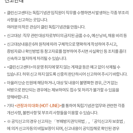
신고안내
클린신고센터는 독립기념관 임직원이 직무를 수행하면서 발생하는 각종 부조리
사항을 신고하는 곳입니다.
여러분의 작은 관심이 클린 독립기념관을 만듭니다.
신고대상 : 직무 관련 대상자로부터의 금지된 금품 수수, 예산 낭비, 채용 비리 등
신고대상내용은 6하 원칙에 따라 구체적으로 명확하게 작성하여 주시고,
증빙자료나 확인방법 등 참고자료를 첨부하여 주시면 사실확인 등 조치를 좀더
신속하고 철저하게 처리될 수 있습니다.
<클린신고센터>의 운영 취지에 맞지 않는 게재글 등은 예고 없이 삭제될 수
있습니다. 허위 신고 하지 않도록 신중히 판단하시어 신고하여 주시기 바랍니다.
아울러 단순 민원에 해당하거나, 대상 및 내용이 불명확한 경우, 근거 없는
비방으로 판단되는 경우에는 제보하여도 접수 및 처리가 불가할 수 있음을
양해바랍니다.
기타
<관장과의 대화 (HOT-LINE)>
를 통하여 독립기념관 업무와 관련한 각종
개선사항, 불편사항 및 부조리 사항들을 이용할 수 있습니다.
※ 공익신고의 경우 신고자는 「부패방지권익위법」, 「공익신고자 보호법」
에 의거 신고자등의 비밀보장이 되며, 신고내용이 공익침해로 확인된 경우