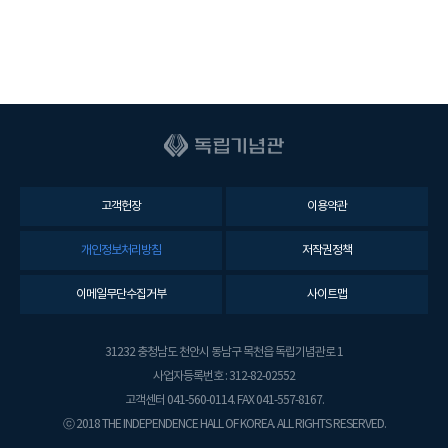
고객헌장
이용약관
개인정보처리방침
저작권정책
이메일무단수집거부
사이트맵
31232 충청남도 천안시 동남구 목천읍 독립기념관로 1
사업자등록번호 : 312-82-02552
고객센터 041-560-0114. FAX 041-557-8167.
ⓒ 2018 THE INDEPENDENCE HALL OF KOREA. ALL RIGHTS RESERVED.