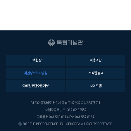
고객헌장
이용약관
개인정보처리방침
저작권정책
이메일무단수집거부
사이트맵
31232 충청남도 천안시 동남구 목천읍 독립기념관로 1
사업자등록번호 : 312-82-02552
고객센터 041-560-0114. FAX 041-557-8167.
ⓒ 2018 THE INDEPENDENCE HALL OF KOREA. ALL RIGHTS RESERVED.