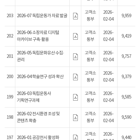
고객소
2026-
203
2026-07 독립운동가 자료 발굴
9,959
통부
02-04
2026-06 소장자료 디지털
고객소
2026-
202
9,419
아카이브 구축·활용
통부
02-04
2026-05 독립문화유산 수집·
고객소
2026-
201
9,757
관리
통부
02-04
고객소
2026-
200
2026-04 학술연구 성과 확산
9,379
통부
02-04
2026-03 독립운동사
고객소
2026-
199
9,585
기획연구과제
통부
02-04
2026-02 전시환경 조성 및
고객소
2026-
198
9,590
콘텐츠 확충
통부
02-04
고객소
2026-
197
2026-01 공감전시 활성화
9,440