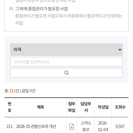
밀접히 관련이 있다고 판단되는 사업
라.
그 밖에 중점관리가 필요한 사업
중점관리가 필요한 사업으로서 위원회에서 필요하다고 인정하는
사업
총:
211
건 / 금일:
0
건
번
첨부
담당부
제목
작성일
조회수
호
파일
서
고객소
2026-
211
2026-15 관람인프라 개선
9,507
통부
02-04