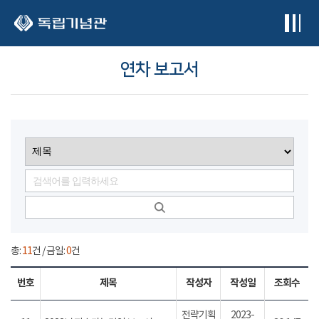
본문 바로가기
연차 보고서
총:
11
건 / 금일:
0
건
번호
제목
작성자
작성일
조회수
전략기획
2023-