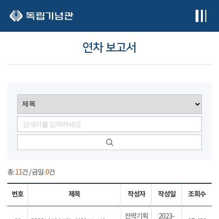
본문 바로가기
연차 보고서
총:
11
건 / 금일:
0
건
번호
제목
작성자
작성일
조회수
전략기획
2023-