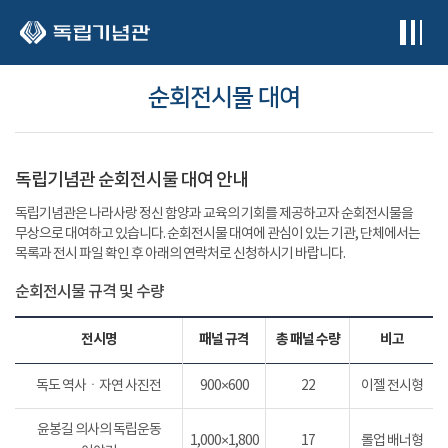
본문 바로가기
순회전시물 대여
독립기념관 순회전시물 대여 안내
독립기념관은 나라사랑 정신 함양과 교육의 기회를 제공하고자 순회전시물을
무상으로 대여하고 있습니다. 순회전시물 대여에 관심이 있는 기관, 단체에서는
목록과 전시 파일 확인 후 아래의 연락처로 신청하시기 바랍니다.
순회전시물 규격 및 수량
전시명
패널 규격
총 패널 수량
비고
독도 역사ㆍ자연 사진전
900×600
22
이젤 전시형
윤봉길 의사의 독립운동
1,000×1,800
17
롤업 배너형