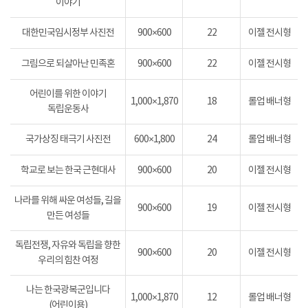
이야기
대한민국임시정부 사진전
900×600
22
이젤 전시형
그림으로 되살아난 민족혼
900×600
22
이젤 전시형
어린이를 위한 이야기
1,000×1,870
18
롤업 배너형
독립운동사
국가상징 태극기 사진전
600×1,800
24
롤업 배너형
학교로 보는 한국 근현대사
900×600
20
이젤 전시형
나라를 위해 싸운 여성들, 길을
900×600
19
이젤 전시형
만든 여성들
독립전쟁, 자유와 독립을 향한
900×600
20
이젤 전시형
우리의 힘찬 여정
나는 한국광복군입니다
1,000×1,870
12
롤업 배너형
(어린이용)