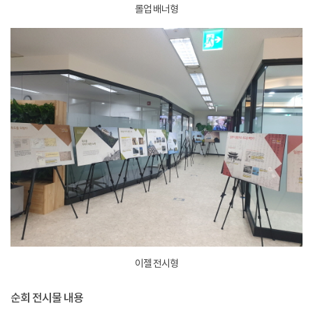
롤업 배너형
이젤 전시형
순회 전시물 내용