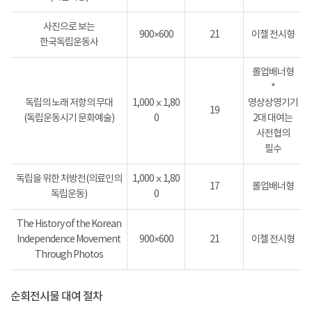
사진으로 보는
900×600
21
이젤 전시형
한국독립운동사
롤업배너형
*
독립의 노래 저항의 무대
1,000ⅹ1,80
영상상영기기
19
(독립운동시기 문화예술)
0
2대 대여는
사전협의
필수
독립을 위한 처방전(의료인의
1,000ⅹ1,80
17
롤업배너형
독립운동)
0
The History of the Korean
Independence Movement
900×600
21
이젤 전시형
Through Photos
순회전시물 대여 절차