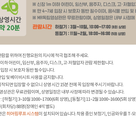
관람을 위하여 진행요원의 지시에 적극 협조해 주세요.
 이하 어린이, 임산부, 음주자, 디스크, 고·저혈압자 관람 제한합니다.
세 입장 시 보호자 동반 필수입니다.
반입 및 베이비시트 사용을 금지합니다.
시작되면 입장할 수 없으니 상영 시간 15분 전에 꼭 입장해 주시기 바랍니다.
영상관은 무료관람이며, 상영일정은 내부 사정에 따라 변경될 수 있습니다.
[하절기] 3~10월 10:00~17:00(6회 상영), [동절기] 11~2월 10:00~16:00(5회 상영
회차당): 88명(장애인 4석 별도)
관은
히어링루프 시스템
이 설치되어 있습니다. 착용 중인 보청기, 인공와우를 T-