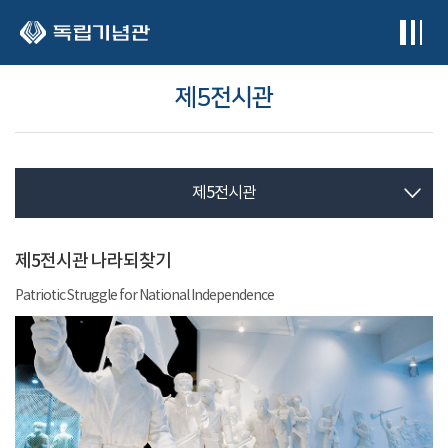
본문 바로가기
제5전시관
제5전시관
제5전시관 나라되찾기
Patriotic Struggle for National Independence