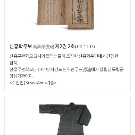
신흥학우보
제2권 2호
新興學友報
(1917. 1. 13)
신흥무관학교 교사와 졸업생들이 조직한 신흥학우단에서 간행한
잡지.
신흥무관학교는 1911년 서간도 싼위안푸三源浦에서 설립된 독립군
양성기관이다.
<수잔안(Susan Ahn) 기증>