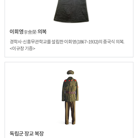
이회영
의복
李會榮
경학사·신흥무관학교를 설립한 이회영(1867~1932)의 중국식 의복.
<이규창 기증>
독립군 장교 복장