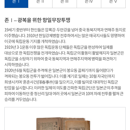
존 Ⅰ
존 Ⅱ
존 Ⅲ
존 Ⅳ
존 Ⅴ
존Ⅰ– 광복을 위한 항일무장투쟁
19세기 중반부터 한인들은 압록강·두만강을 넘어 중국 동북지역과 연해주 등지로
이주했습니다. 1910년 한일강제병합 전후하여서는 많은 애국지사들도 망명하여
이곳에 독립운동 기지를 개척하였습니다.
1919년 3·1운동 이후 많은 독립운동 단체들은 독립군을 편성하여 일제를
대상으로 한 독립전쟁을 전개하였습니다. 독립군의 활동이 활발해지자 일본군은
독립군을 소탕하기 위하여 중국 동북지역과 연해주지역에 병력을 파견하기
시작하였습니다.
1920년 6월 독립군을 추격해 온 일본군이 봉오동 골짜기까지 들어왔다가
격파되는 봉오동 전투가 벌어집니다. 이를 계기로 일제는 10월 자국민까지
희생시키며 ‘혼춘사건(
琿春事件
)’을 일으키고, 이를 빌미로 대대적인 독립군
탄압을 실시합니다. 이러한 일제의 의도를 간파한 독립군단은 일본군의 추격을
피하여 이동하던 중 청산리 일대 여러 곳에서 일본군과 10여 차례 전투를 펼쳐 큰
승리를 거두었습니다.