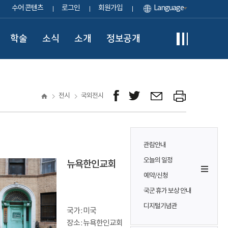
수어 콘텐츠
로그인
회원가입
Language
학술
소식
소개
정보공개
전시
국외전시
관람안내
오늘의 일정
뉴욕한인교회
예약/신청
국군 휴가 보상 안내
디지털기념관
국가 : 미국
장소 : 뉴욕한인교회