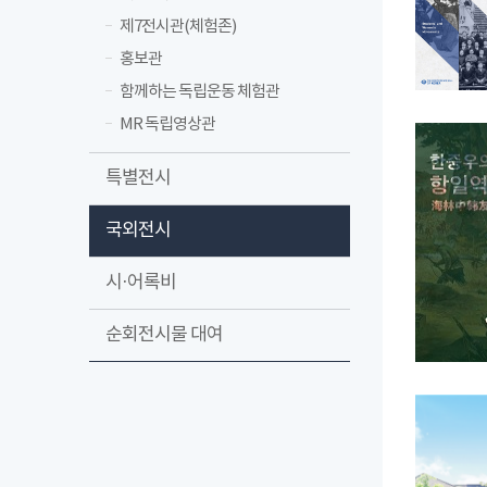
제7전시관(체험존)
홍보관
함께하는 독립운동 체험관
MR 독립영상관
특별전시
국외전시
시·어록비
순회전시물 대여