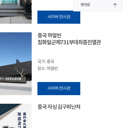
맨위로
사이버 전시관
중국 하얼빈
침화일군제731부대죄증진열관
국가 : 중국
장소 : 하얼빈
사이버 전시관
중국 자싱 김구피난처