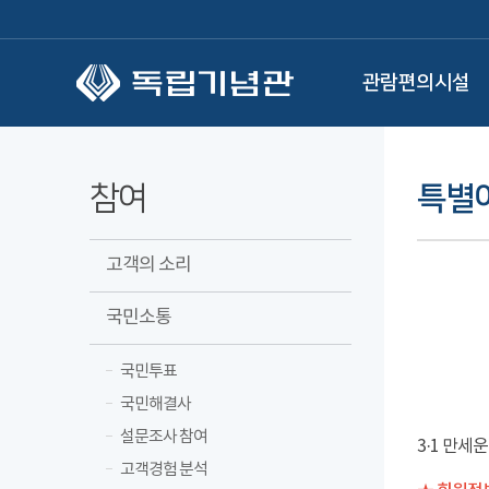
본문 바로가기
관람편의시설
참여
특별
고객의 소리
국민소통
국민투표
국민해결사
설문조사 참여
3·1 만세
고객경험 분석