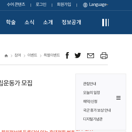
수어 콘텐츠
로그인
회원가입
Language
학술
소식
소개
정보공개
참여
이벤트
특별이벤트
독립운동가 모집
관람안내
오늘의 일정
예약/신청
국군 휴가 보상 안내
디지털기념관