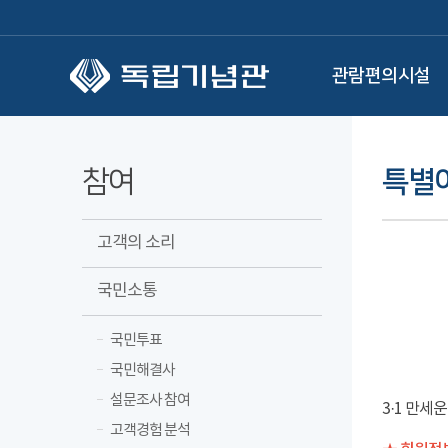
본문 바로가기
관람편의시설
참여
특별
고객의 소리
국민소통
국민투표
국민해결사
설문조사 참여
3·1 만세
고객경험 분석