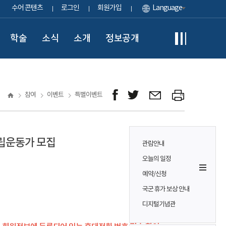
수어 콘텐츠
로그인
회원가입
Language
학술
소식
소개
정보공개
참여
이벤트
특별이벤트
독립운동가 모집
관람안내
오늘의 일정
예약/신청
국군 휴가 보상 안내
디지털기념관