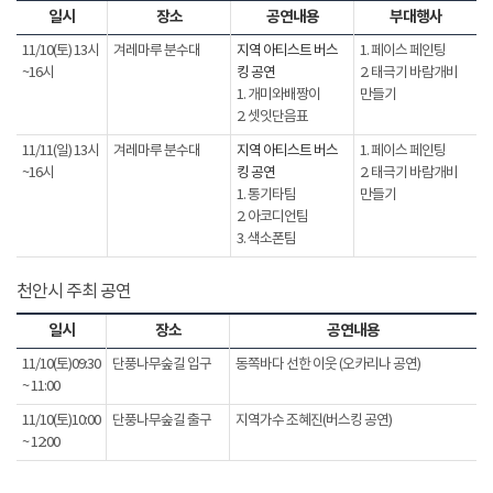
일시
장소
공연내용
부대행사
11/10(토) 13시
겨레마루 분수대
지역 아티스트 버스
1. 페이스 페인팅
~16시
킹 공연
2. 태극기 바람개비
1. 개미와배짱이
만들기
2. 셋잇단음표
11/11(일) 13시
겨레마루 분수대
지역 아티스트 버스
1. 페이스 페인팅
~16시
킹 공연
2. 태극기 바람개비
1. 통기타팀
만들기
2. 아코디언팀
3. 색소폰팀
천안시 주최 공연
일시
장소
공연내용
11/10(토)09:30
단풍나무숲길 입구
동쪽바다 선한 이웃 (오카리나 공연)
~ 11:00
11/10(토)10:00
단풍나무숲길 출구
지역가수 조혜진(버스킹 공연)
~ 12:00