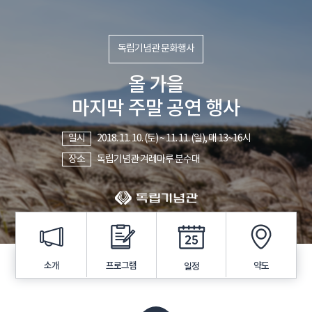
독립기념관 문화행사
올 가을
마지막 주말 공연 행사
일시
2018. 11. 10. (토) ~ 11. 11. (일), 매 13~16시
장소
독립기념관 겨레마루 분수대
프로그램
소개
약도
일정