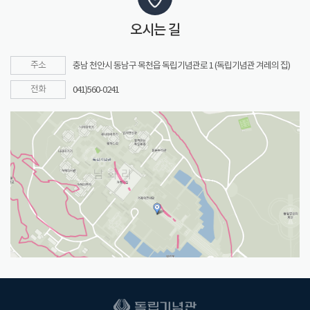
오시는 길
주소
충남 천안시 동남구 목천읍 독립기념관로 1 (독립기념관 겨레의 집)
전화
041)560-0241