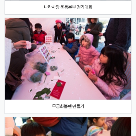
나라사랑 운동본부 걷기대회
무궁화볼펜 만들기