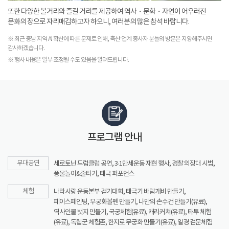
또한 다양한 볼거리와 즐길 거리를 제공하여 역사・문화・자연이 어우러진
문화의 장으로 자리매김하고자 하오니, 여러분의 많은 참석 바랍니다.
※ 최근 충남 지역 AI 확산에 따른 문제로 인해, 축산 업계 종사자 분들의 방문은 지양해주시면
감사하겠습니다.
※ 행사 내용은 일부 조정될 수도 있음을 알려드립니다.
프로그램 안내
무대공연
세로토닌 드럼클럽 공연, 3·1만세운동 재현 행사, 경찰 의장대 시범,
풍물놀이&줄타기, 태극 퍼포먼스
체험
나라사랑 운동본부 걷기대회, 태극기 바람개비 만들기,
페이스페인팅, 무궁화볼펜 만들기, 나만의 손수건 만들기(유료),
역사인물 뱃지 만들기, 국궁체험(유료), 캐리커쳐(유료), 타투 체험
(유료), 독립군 체험존, 한지로 무궁화 만들기(유료), 일경 검문체험