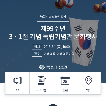
독립기념관 문화행사
제99주년
3・1절 기념 독립기념관 문화행사
일시
2018. 3. 1. (목), 10:00~
장소
겨레의 집, 겨레의 큰마당
프로그램
소개
약도
일정