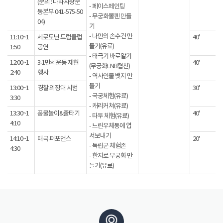
(문의 : 나라사랑운
- 페이스페인팅
동본부 041-575-50
- 무궁화볼펜 만들
04)
기
- 나만의 손수건 만
11:10~1
세로토닌 드럼클럽
40'
들기(유료)
1:50
공연
- 태극기 바로알기
12:00~1
3·1만세운동 재현
40'
(무궁화LNB협찬)
2:40
행사
- 역사인물 뱃지 만
들기
13:00~1
경찰 의장대 시범
30'
- 국궁체험(유료)
3:30
- 캐리커쳐(유료)
13:30~1
풍물놀이&줄타기
40'
- 타투 체험(유료)
4:10
- 느린우체통에 엽
서보내기
14:10~1
태극 퍼포먼스
20'
- 독립군 체험존
4:30
- 한지로 무궁화 만
들기(유료)