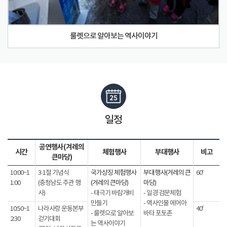
룰렛으로 알아보는 역사이야기
일정
공연행사(겨레의
시간
체험행사
부대행사
비고
큰마당)
10:00~1
3·1절 기념식
국가상징 체험행사
부대행사(겨레의 큰
60'
1:00
(충청남도 주관 행
(겨레의 큰마당)
마당)
사)
- 태극기 바람개비
- 일경 검문체험
만들기
- 역사인물 에어아
10:50~1
나라사랑 운동본부
40'
- 룰렛으로 알아보
바타 포토존
2:30
걷기대회
는 역사이야기