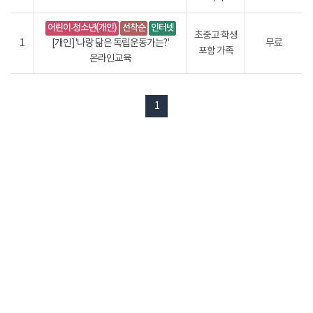
어린이·청소년(개인)
선착순
인터넷
초중고 학생
1
[개인]'나랑 닮은 독립운동가는?'
무료
포함 가족
온라인교육
1