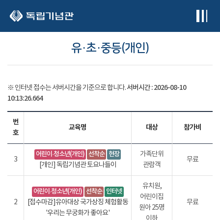
본문 바로가기
유·초·중등(개인)
서버시간 :
2026-08-10
※ 인터넷 접수는 서버시간을 기준으로 합니다.
10:13:26.673
번
교육명
대상
참가비
호
어린이·청소년(개인)
선착순
현장
가족단위
3
무료
[개인] 독립기념관 토요나들이
관람객
유치원,
어린이·청소년(개인)
선착순
인터넷
어린이집
2
[접수마감]유아대상 국가상징 체험활동
무료
원아 25명
'우리는 무궁화가 좋아요'
이하