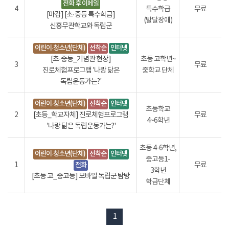
전화 후 이메일
4
특수학급
무료
[마감] [초·중등 특수학급]
(발달장애)
신흥무관학교와 독립군
어린이·청소년(단체)
선착순
인터넷
[초·중등_기념관 현장]
초등 고학년~
3
무료
진로체험프로그램 '나랑 닮은
중학교 단체
독립운동가는?'
어린이·청소년(단체)
선착순
인터넷
초등학교
2
[초등_학교자체] 진로체험프로그램
무료
4~6학년
'나랑 닮은 독립운동가는?'
초등 4-6학년,
어린이·청소년(단체)
선착순
인터넷
중고등1-
1
전화
무료
3학년
[초등 고_중고등] 모바일 독립군 탐방
학급단체
1