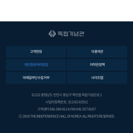
고객헌장
이용약관
개인정보처리방침
저작권정책
이메일무단수집거부
사이트맵
31232 충청남도 천안시 동남구 목천읍 독립기념관로 1
사업자등록번호 : 312-82-02552
고객센터 041-560-0114. FAX 041-557-8167.
ⓒ 2018 THE INDEPENDENCE HALL OF KOREA. ALL RIGHTS RESERVED.