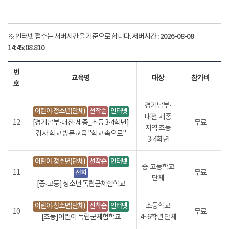
서버시간 :
2026-08-08
※ 인터넷 접수는 서버시간을 기준으로 합니다.
14:45:08.829
번
교육명
대상
참가비
호
경기남부·
어린이·청소년(단체)
선착순
인터넷
대전·세종
12
[경기남부·대전·세종_초등 3·4학년]
무료
지역 초등
강사 학교 방문교육 "학교 속으로"
3·4학년
어린이·청소년(단체)
선착순
인터넷
중·고등학교
11
전화
무료
단체
[중·고등] 청소년 독립군체험학교
어린이·청소년(단체)
선착순
인터넷
초등학교
10
무료
[초등]어린이 독립군체험학교
4~6학년 단체