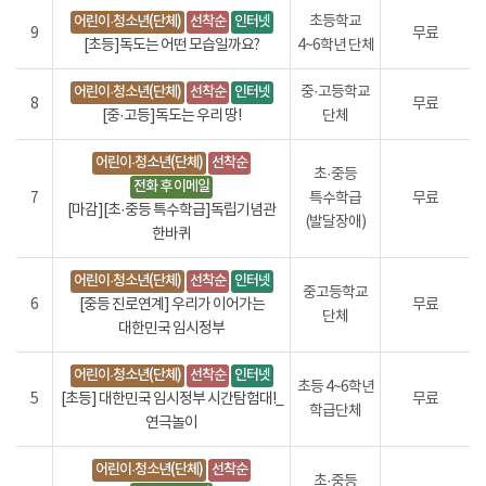
어린이·청소년(단체)
선착순
인터넷
초등학교
9
무료
[초등]독도는 어떤 모습일까요?
4~6학년 단체
어린이·청소년(단체)
선착순
인터넷
중·고등학교
8
무료
[중·고등]독도는 우리 땅!
단체
어린이·청소년(단체)
선착순
초·중등
전화 후 이메일
7
특수학급
무료
[마감][초·중등 특수학급]독립기념관
(발달장애)
한바퀴
어린이·청소년(단체)
선착순
인터넷
중고등학교
6
[중등 진로연계] 우리가 이어가는
무료
단체
대한민국 임시정부
어린이·청소년(단체)
선착순
인터넷
초등 4~6학년
5
[초등] 대한민국 임시정부 시간탐험대!_
무료
학급단체
연극놀이
어린이·청소년(단체)
선착순
초·중등