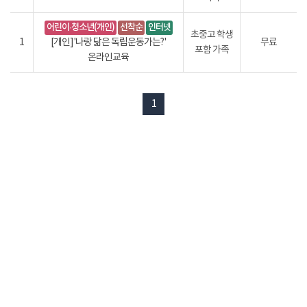
어린이·청소년(개인)
선착순
인터넷
초중고 학생
1
[개인]'나랑 닮은 독립운동가는?'
무료
포함 가족
온라인교육
1