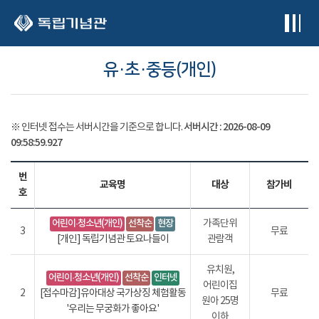
본문 바로가기
유·초·중등(개인)
서버시간 :
2026-08-09
※ 인터넷 접수는 서버시간을 기준으로 합니다.
09:58:59.937
번
교육명
대상
참가비
호
어린이·청소년(개인)
선착순
현장
가족단위
3
무료
[개인] 독립기념관 토요나들이
관람객
유치원,
어린이·청소년(개인)
선착순
인터넷
어린이집
2
[접수마감]유아대상 국가상징 체험활동
무료
원아 25명
'우리는 무궁화가 좋아요'
이하