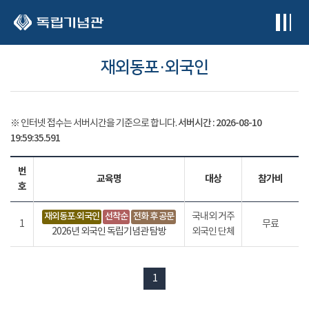
본문 바로가기
재외동포·외국인
서버시간 :
2026-08-10
※ 인터넷 접수는 서버시간을 기준으로 합니다.
19:59:36.602
번
교육명
대상
참가비
호
재외동포·외국인
선착순
전화 후 공문
국내외 거주
1
무료
2026년 외국인 독립기념관 탐방
외국인 단체
1