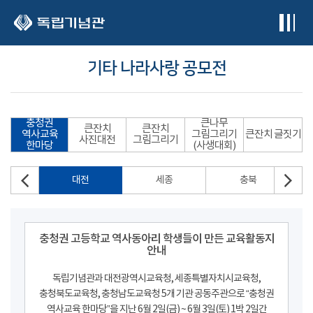
본문 바로가기
기타 나라사랑 공모전
충청권
큰나무
큰잔치
큰잔치
역사교육
그림그리기
큰잔치 글짓기
사진대전
그림그리기
한마당
(사생대회)
대전
세종
충북
충청권 고등학교 역사동아리 학생들이 만든 교육활동지
안내
독립기념관과 대전광역시교육청, 세종특별자치시교육청,
충청북도교육청, 충청남도교육청 5개 기관 공동주관으로 “충청권
역사교육 한마당”을 지난 6월 2일(금) ~ 6월 3일(토) 1박 2일간