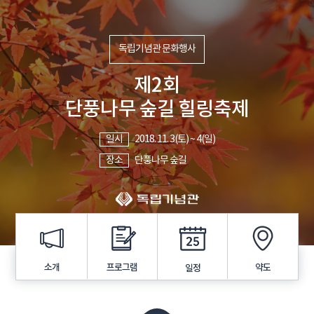
독립기념관 문화행사
제2회
단풍나무 숲길 힐링축제
일시
2018. 11. 3(토) ~ 4(일)
장소
단풍나무 숲길
프로그램
소개
약도
일정