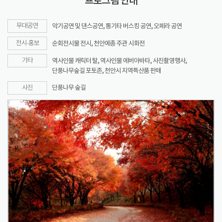
프로그램 안내
무대공연
악기공연 및 댄스공연, 통기타 버스킹 공연, 오페라 공연
전시·홍보
순회전시물 전시, 천안예총 주관 시화전
기타
역사인물 캐릭터 탈, 역사인물 에버아바타, 사진촬영행사,
단풍나무숲길 포토존, 천안시 지역특산품 판매
사진
단풍나무 숲길