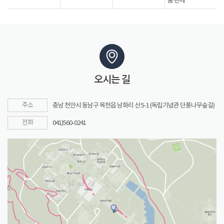
품 판매
오시는 길
주소
충남 천안시 동남구 목천읍 남화리 산 5-1 (독립기념관 단풍나무숲길)
전화
041)560-0241