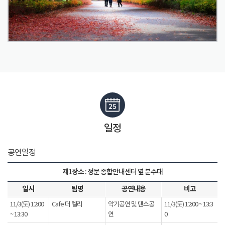
일정
공연일정
제1장소 : 정문 종합안내센터 옆 분수대
일시
팀명
공연내용
비고
11/3(토) 12:00
Cafe 더 켈리
악기공연 및 댄스공
11/3(토) 12:00 ~ 13:3
~ 13:30
연
0