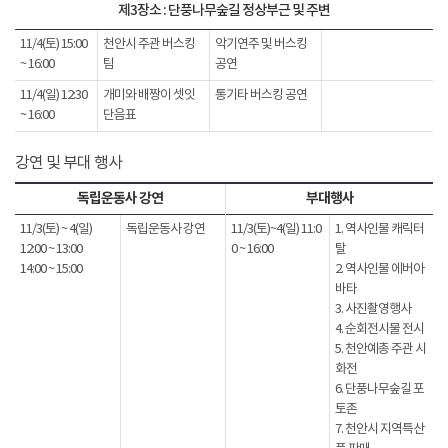
제3장소 : 단풍나무숲길 정상부근 및 주변
11/4(토) 15:00
천안시 주관 버스킹
악기연주 및 버스킹
~ 16:00
팀
공연
11/4(일) 12:30
개미와 배짱이 셋잇
통기타 버스킹 공연
~ 16:00
단음표
강연 및 부대 행사
독립운동사 강연
부대행사
11/3(토) ~ 4(일)
독립운동사 강연
11/3(토)~4(일) 11:0
1. 역사인물 캐릭터
12:00 ~ 13:00
0 ~ 16:00
탈
14:00 ~ 15:00
2. 역사인물 에버아
바타
3. 사진촬영행사
4. 순회전시물 전시
5. 천안예총 주관 시
화전
6. 단풍나무숲길 포
토존
7. 천안시 지역특산