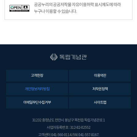
공공누리의 공공저작물 자유이용허락 표시제도에 따라
누구나 이용할 수 있습니다.
고객헌장
이용약관
개인정보처리방침
저작권정책
이메일무단수집거부
사이트맵
31232 충청남도 천안시 동남구 목천읍 독립기념관로 1
사업자등록번호 : 312-82-02552
고객센터 041-560-0114. FAX 041-557-8167.