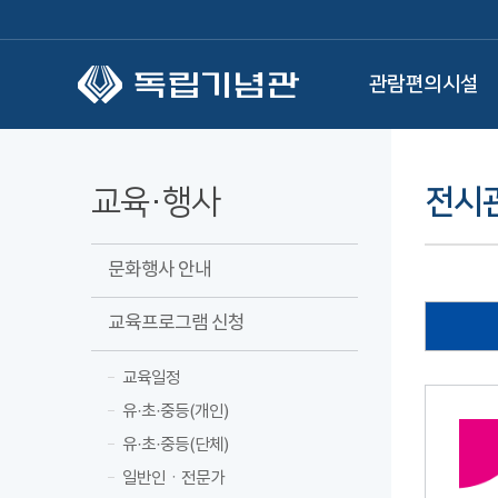
본문 바로가기
관람편의시설
교육·행사
전시관
문화행사 안내
교육프로그램 신청
교육일정
유·초·중등(개인)
유·초·중등(단체)
일반인ㆍ전문가