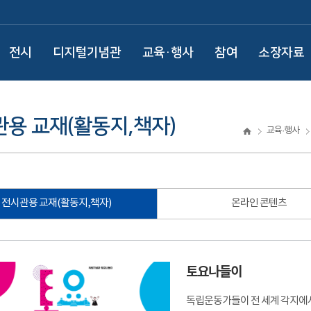
전시
디지털기념관
교육·행사
참여
소장자료
용 교재(활동지,책자)
교육·행사
전시관용 교재(활동지,책자)
온라인 콘텐츠
토요나들이
독립운동가들이 전 세계 각지에서