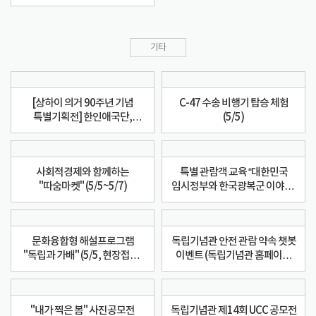
기타
[상하이 의거 90주년 기념
C-47 수송 비행기 탑승 체험
특별기획전] 한인애국단,
(5/5)
1932년 그들의 임무
사회적경제와 함께하는
특별 관람객 교육 “대한민국
"따숨마켓" (5/5~5/7)
임시정부와 한국광복군 이야기”
(5/5~5/8)
문화융합형 해설프로그램
독립기념관 안전 관람 약속 챗봇
"독립과 가배" (5/5, 현장접수,
이벤트 (독립기념관 홈페이지
커피드립백 증정)
메인화면 챗봇 이용)
"내가 찍은 봄" 사진공모전
독립기념관 제14회 UCC 공모전