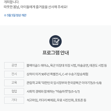
개최합니다.
따뜻한 봄날, 아이들에게 즐거움을 선사해 주세요!
※ 5월 5일 정상 개관
프로그램 안내
공연
블랙이글스 에어쇼, 육군 의장대 의장 시범, 마술공연, 태권도 시범 등
전시
상하이 의거 90주년 특별전시, C-47 수송기 탑승체험
교육
관람객 교육 “대한민국 임시정부와 한국광복군 이야기”(5/5~5/8)
협업
사회적 경제와 함께하는 "따숨마켓"(5/5~5/7)
기타
석고마임, 키다리 삐에로, 무료 사진인화, 포토존 등