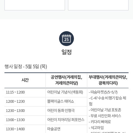
일정
행사 일정 - 5월 5일 (목)
공연행사(겨레의집,
부대행사(겨레의큰마당,
시간
겨레의큰마당)
광복의다리)
11:15 ~ 12:00
어린이날 기념식 (색동회)
- 따숨마켓 (5/5~5/7)
- C-47 수송 비행기 탑승 체
12:00 ~ 12:30
블랙이글스 에어쇼
험
- 어린이날 기념 포토존
12:30 ~ 13:00
어린이 동화 인형극
- 무료 사진인화 서비스
13:00 ~ 13:30
어린이 치어리딩 퍼포먼스
- 키다리 삐에로
- 석고마임
13:30 ~ 14:00
마술공연