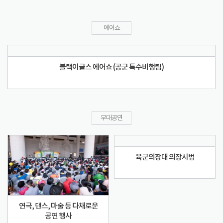
에어쇼
블랙이글스 에어쇼 (공군 특수비행팀)
무대공연
육군의장대 의장시범
연극, 댄스, 마술 등 다채로운
공연 행사