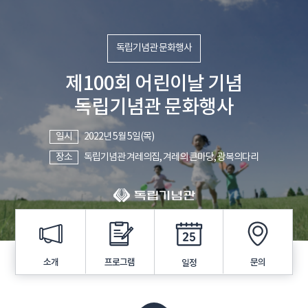
독립기념관 문화행사
제100회 어린이날 기념
독립기념관 문화행사
일시
2022년 5월 5일(목)
장소
독립기념관 겨레의집, 겨레의 큰마당, 광복의다리
프로그램
소개
문의
일정