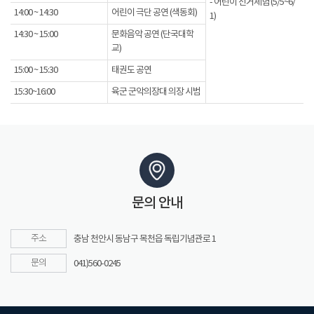
- 어린이 선거체험 (5/5~6/
14:00 ~ 14:30
어린이 극단 공연 (색동회)
1)
14:30 ~ 15:00
문화음악 공연 (단국대학
교)
15:00 ~ 15:30
태권도 공연
15:30~16:00
육군 군악의장대 의장 시범
문의 안내
주소
충남 천안시 동남구 목천읍 독립기념관로 1
문의
041)560-0245