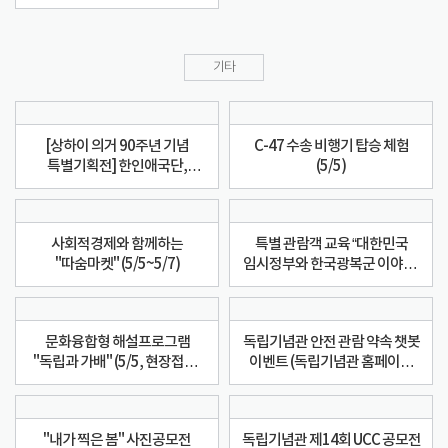
기타
[상하이 의거 90주년 기념
C-47 수송 비행기 탑승 체험
특별기획전] 한인애국단,
(5/5)
1932년 그들의 임무
사회적경제와 함께하는
특별 관람객 교육 “대한민국
"따숨마켓" (5/5~5/7)
임시정부와 한국광복군 이야기”
(5/5~5/8)
문화융합형 해설프로그램
독립기념관 안전 관람 약속 챗봇
"독립과 가배" (5/5, 현장접수,
이벤트 (독립기념관 홈페이지
커피드립백 증정)
메인화면 챗봇 이용)
"내가 찍은 봄" 사진공모전
독립기념관 제14회 UCC 공모전