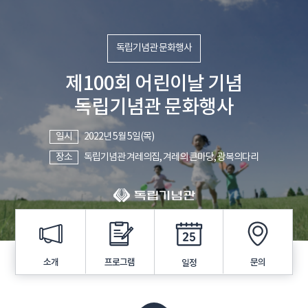
독립기념관 문화행사
제100회 어린이날 기념
독립기념관 문화행사
일시
2022년 5월 5일(목)
장소
독립기념관 겨레의집, 겨레의 큰마당, 광복의다리
프로그램
소개
문의
일정