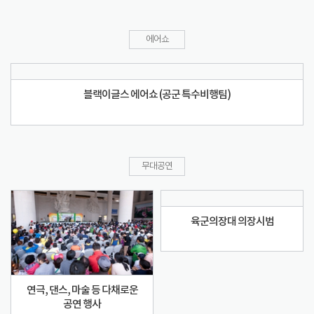
에어쇼
블랙이글스 에어쇼 (공군 특수비행팀)
무대공연
육군의장대 의장시범
연극, 댄스, 마술 등 다채로운
공연 행사