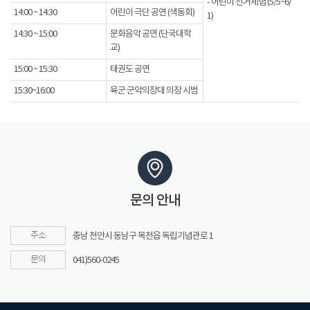
- 어린이 선거체험 (5/5~6/
14:00 ~ 14:30
어린이 극단 공연 (색동회)
1)
14:30 ~ 15:00
문화음악 공연 (단국대학
교)
15:00 ~ 15:30
태권도 공연
15:30~16:00
육군 군악의장대 의장 시범
문의 안내
주소
충남 천안시 동남구 목천읍 독립기념관로 1
문의
041)560-0245