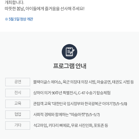
개최합니다.
따뜻한 봄날, 아이들에게 즐거움을 선사해 주세요!
※ 5월 5일 정상 개관
프로그램 안내
공연
블랙이글스 에어쇼, 육군 의장대 의장 시범, 마술공연, 태권도 시범 등
전시
상하이 의거 90주년 특별전시, C-47 수송기 탑승체험
교육
관람객 교육 “대한민국 임시정부와 한국광복군 이야기”(5/5~5/8)
협업
사회적 경제와 함께하는 "따숨마켓"(5/5~5/7)
기타
석고마임, 키다리 삐에로, 무료 사진인화, 포토존 등