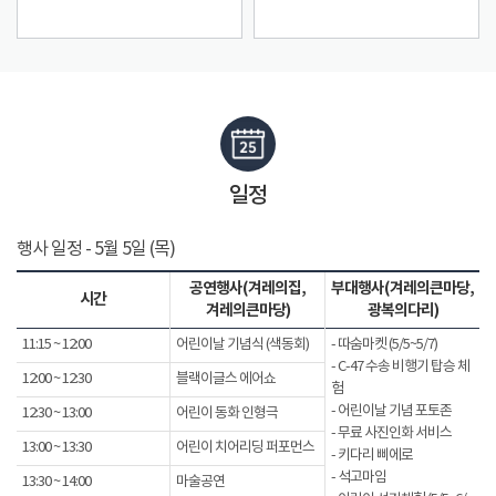
일정
행사 일정 - 5월 5일 (목)
공연행사(겨레의집,
부대행사(겨레의큰마당,
시간
겨레의큰마당)
광복의다리)
11:15 ~ 12:00
어린이날 기념식 (색동회)
- 따숨마켓 (5/5~5/7)
- C-47 수송 비행기 탑승 체
12:00 ~ 12:30
블랙이글스 에어쇼
험
- 어린이날 기념 포토존
12:30 ~ 13:00
어린이 동화 인형극
- 무료 사진인화 서비스
13:00 ~ 13:30
어린이 치어리딩 퍼포먼스
- 키다리 삐에로
- 석고마임
13:30 ~ 14:00
마술공연