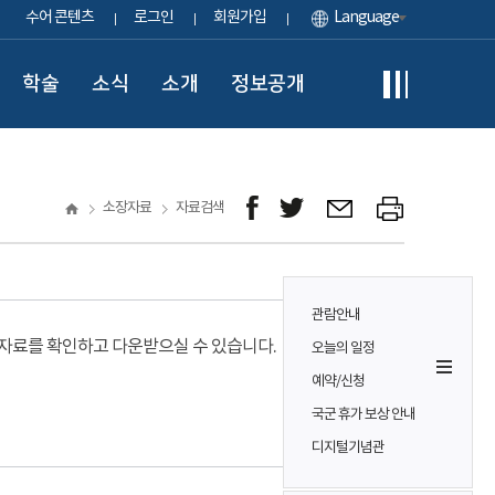
수어 콘텐츠
로그인
회원가입
Language
학술
소식
소개
정보공개
소장자료
자료검색
관람안내
료를 확인하고 다운받으실 수 있습니다.
오늘의 일정
예약/신청
국군 휴가 보상 안내
디지털기념관