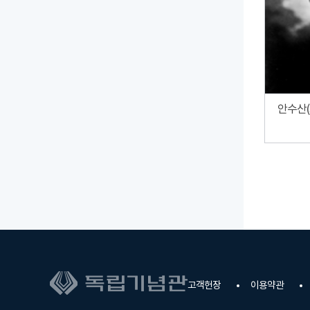
안수산(S
고객헌장
이용약관