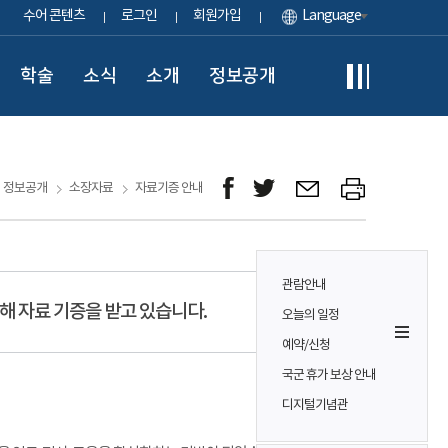
수어 콘텐츠
로그인
회원가입
Language
학술
소식
소개
정보공개
정보공개
소장자료
자료기증 안내
관람안내
해 자료 기증을 받고 있습니다.
오늘의 일정
예약/신청
국군 휴가 보상 안내
디지털기념관