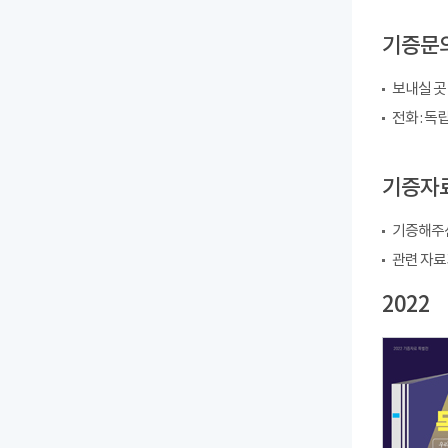
기증문
보내실 곳
전화 : 독립
기증자료
기증해주신
관련 자료
2022