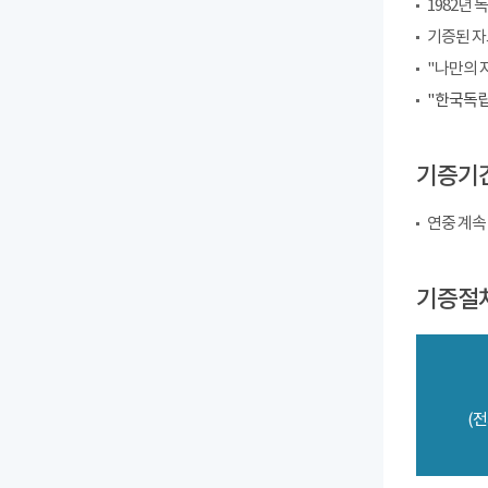
1982년
기증된 자
"나만의 
"한국독립
기증기
연중 계속
기증절
(전