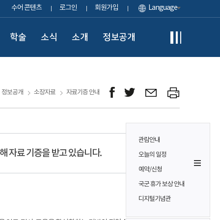
수어 콘텐츠
로그인
회원가입
Language
학술
소식
소개
정보공개
정보공개
소장자료
자료기증 안내
관람안내
해 자료 기증을 받고 있습니다.
오늘의 일정
예약/신청
국군 휴가 보상 안내
디지털기념관