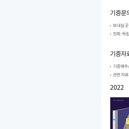
기증문
보내실 곳
전화 : 독립
기증자료
기증해주신
관련 자료
2022