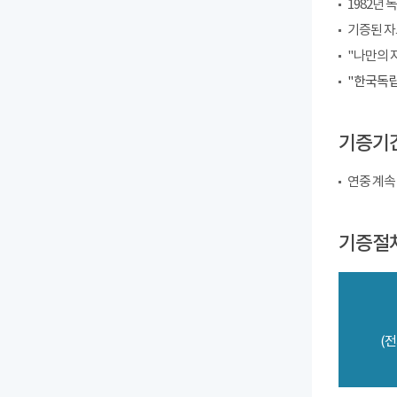
1982년
기증된 자
"나만의 
"한국독립
기증기
연중 계속
기증절
(전